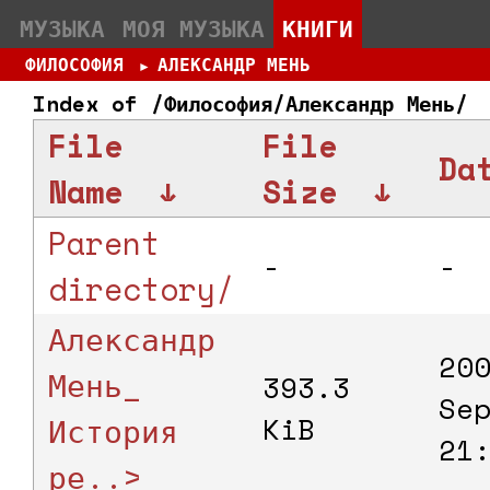
МУЗЫКА
МОЯ МУЗЫКА
КНИГИ
ФИЛОСОФИЯ
АЛЕКСАНДР МЕНЬ
►
Index of /Философия/Александр Мень/
File
File
Da
Name
↓
Size
↓
Parent
-
-
directory/
Александр
20
Мень_
393.3
Se
История
KiB
21
ре..>