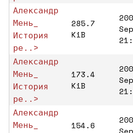
Александр
20
Мень_
285.7
Se
История
KiB
21
ре..>
Александр
20
Мень_
173.4
Se
История
KiB
21
ре..>
Александр
20
Мень_
154.6
Se