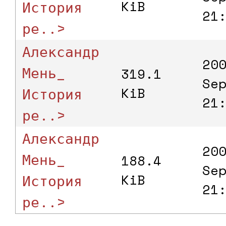
История
KiB
21
ре..>
Александр
20
Мень_
319.1
Se
История
KiB
21
ре..>
Александр
20
Мень_
188.4
Se
История
KiB
21
ре..>