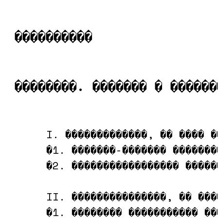
����������
��������. ������� � ������
     I. �������������, �� ���� �
     �1. �������-������� ��������
     �2. ����������������� ������
     II. ���������������, �� ���
     �1. �������� ����������� ��