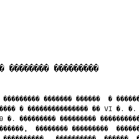
� �������� ���������
 ��������� ������� ������  � ������
���� � ��������������� �� VI �. �. 
9 �. ��������� ��������� ����������
������,  �������� ���������  ������
 ����������   ����������  ������  �