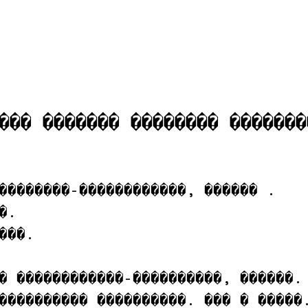
��� ������� �������� �������
��������-������������, ������ .

.

��.

� ������������-����������, ������.

���������� ����������. ��� � �����.