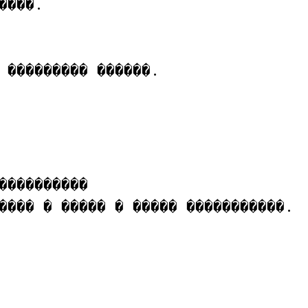
���.

 ��������� ������.

����������

���� � ����� � ����� �����������.
