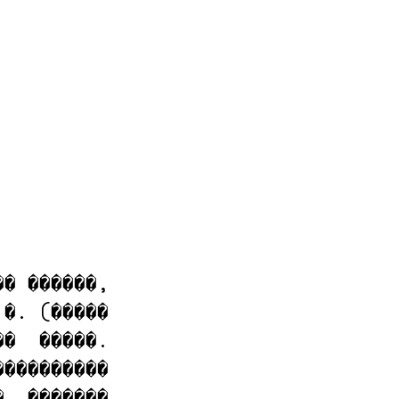
� ������,

�. (�����

�  �����.

���������

  �������
