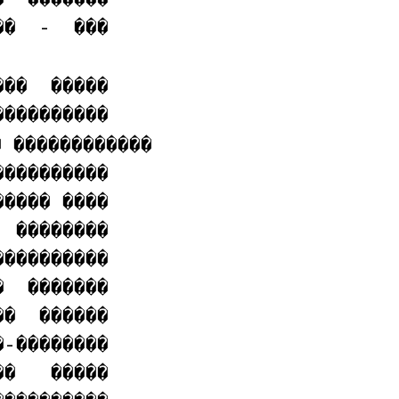
�  -  ���

��  �����

 ������������

���������

���� ����

 ��������

���������

  �������

�  ������

-��������

�   �����
