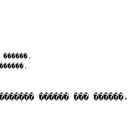
 ������.

������.

������� ������ ��� ������.