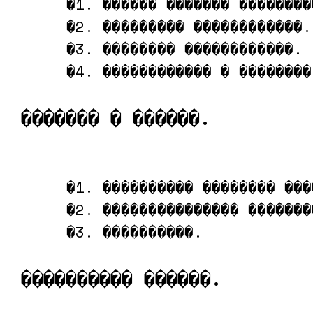
     �1. ������ ������� ���������
     �2. ��������� ������������.

     �3. �������� ������������.

     �4. ������������ � ��������
������� � ������.
     �1. ���������� �������� ���
     �2. ��������������� �������
     �3. ����������.

���������� ������.