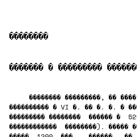
��������
������� � ��������� ������
     �������� ���������, �� ����
���������� � VI �. �� �. �. � ��
��������� ��������  ������ �  52
������������  ��������). ����� �
�����  1200  ���.   ������   �� 