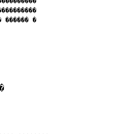
���������

���������

 ������ �

�