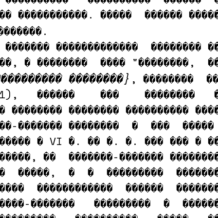
�� �����������. �����  ������ �����
������.

 ������� �������������  �������� ��
���������� ��������}
, ��������  ��
1),   ������    ���    ��������   �
� �������� �������� ���������� ����
��-������� ��������  �  ���  ����� 
����� � VI �. �� �. �. ��� ��� � ��
�����, ��  �������-������� ��������
�  �����,  �  �  ���������  �������
����  ������������  ������  �������
����-�������   ���������  �  ������