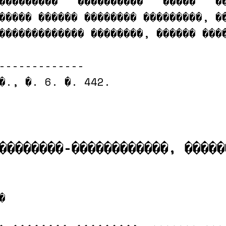
���������   ����������   �����   ��
����� ������ �������� ���������, ��
������������� ��������, ������ ����
-------------

�., �. 6. �. 442.

��������-������������, �����

