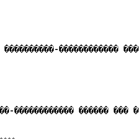
 ����������-������������ ���
��-������������ ������ ��� �