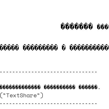
�������
 ���
����� ��������� � ����������
-------------------------------

������������� ���������� ������.

("TextShare")
-------------------------------
