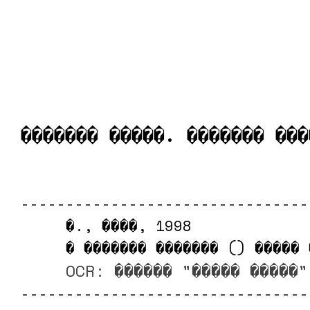
������� �����. ������� ���
--------------------------------
     �., ����, 1998

     � ������� ������� () ����� 
OCR: ������ "����� �����"
--------------------------------