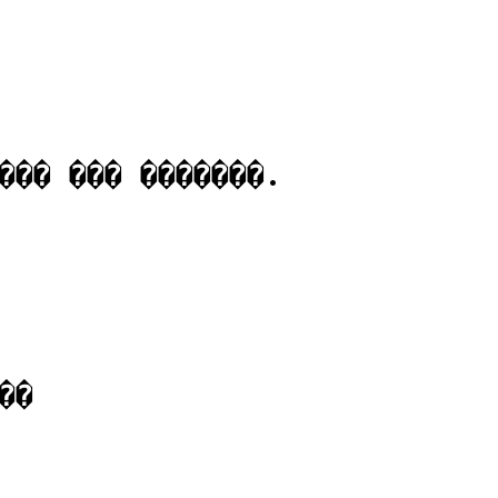
��� ��� �������.
��