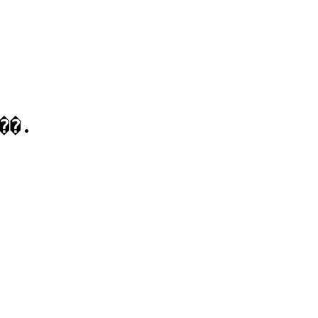
��.

