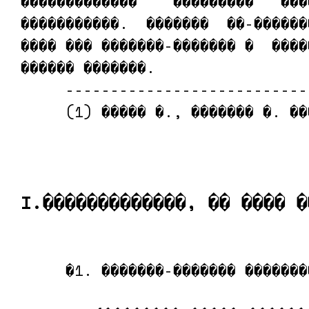
�������������    ���������   ���
�����������.  �������  ��-������
���� ��� �������-������� �  ����
������ �������.

     ---------------------------
     (1) ����� �., ������� �. ��
I.�������������, �� ���� �
     �1. �������-������� ��������