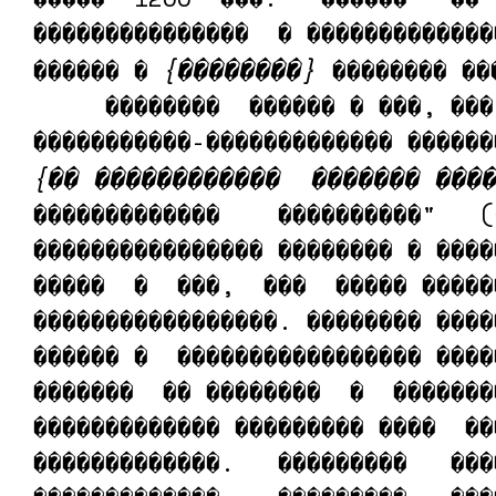
���������������  � �������������
{��������}
������ � 
 �������� ���
     ��������  ������ � ���, ���
{�� ������������  ������� ���
�������������    ����������"   (
���������������� �������� � ����
�����  �  ���,  ���  ����� �����
�����������������. �������� ����
������ �  ����������������� ����
�������  �� ��������  �  �������
������������� ��������� ����  ��
�������������.   ���������   ���