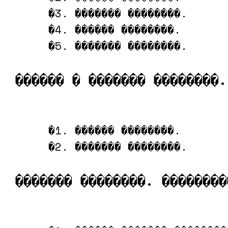
     �3. ������� ��������.

     �4. ������ ��������.

     �5. ������� ��������.

������ � ������� ��������.
     �1. ������ ��������.

     �2. ������� ��������.

������� ��������. ��������