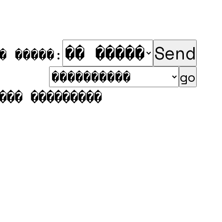
� �����:
��� ���������