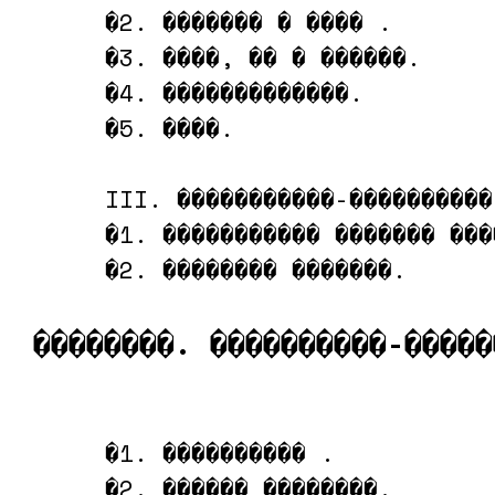
     �2. ������� � ���� .

     �3. ����, �� � ������.

     �4. �������������.

     �5. ����.

     III. �����������-����������
     �1. ����������� ������� ���
     �2. �������� �������.

��������. ����������-�����
     �1. ���������� .

     �2. ������ ��������.
